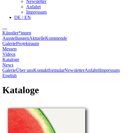
Newsletter
Anfahrt
Impressum
DE / EN
Künstler*innen
Ausstellungen
Aktuelle
Kommende
Galerie
Projektraum
Messen
Videos
Kataloge
News
Galerie
Über uns
Kontaktformular
Newsletter
Anfahrt
Impressum
English
Kataloge