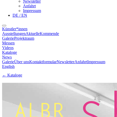
Newsletter
Anfahrt
Impressum
DE / EN
Künstler*innen
Ausstellungen
Aktuelle
Kommende
Galerie
Projektraum
Messen
Videos
Kataloge
News
Galerie
Über uns
Kontaktformular
Newsletter
Anfahrt
Impressum
English
←
Kataloge