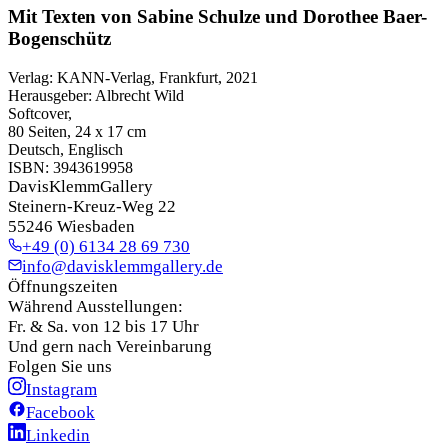
Mit Texten von Sabine Schulze und Dorothee Baer-
Bogenschütz
Verlag
:
KANN-Verlag, Frankfurt, 2021
Herausgeber
:
Albrecht Wild
Softcover
,
80 Seiten, 24 x 17 cm
Deutsch, Englisch
ISBN:
3943619958
DavisKlemmGallery
Steinern-Kreuz-Weg 22
55246 Wiesbaden
+49 (0) 6134 28 69 730
info@davisklemmgallery.de
Öffnungszeiten
Während Ausstellungen:
Fr. & Sa. von 12 bis 17 Uhr
Und gern nach Vereinbarung
Folgen Sie uns
Instagram
Facebook
Linkedin