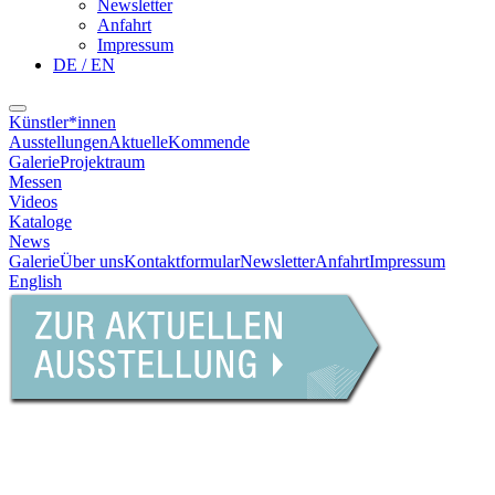
Newsletter
Anfahrt
Impressum
DE / EN
Künstler*innen
Ausstellungen
Aktuelle
Kommende
Galerie
Projektraum
Messen
Videos
Kataloge
News
Galerie
Über uns
Kontaktformular
Newsletter
Anfahrt
Impressum
English