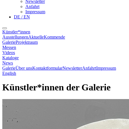
Newsletter
Anfahrt
Impressum
DE / EN
Künstler*innen
Ausstellungen
Aktuelle
Kommende
Galerie
Projektraum
Messen
Videos
Kataloge
News
Galerie
Über uns
Kontaktformular
Newsletter
Anfahrt
Impressum
English
Künstler*innen der Galerie