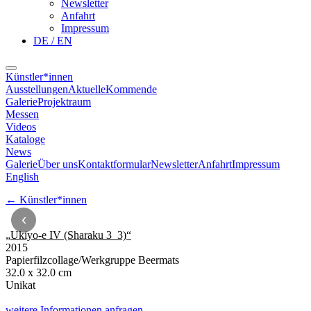
Newsletter
Anfahrt
Impressum
DE / EN
Künstler*innen
Ausstellungen
Aktuelle
Kommende
Galerie
Projektraum
Messen
Videos
Kataloge
News
Galerie
Über uns
Kontaktformular
Newsletter
Anfahrt
Impressum
English
←
Künstler*innen
‹
„
Ukiyo-e IV (Sharaku 3_3)
“
2015
Papierfilzcollage/Werkgruppe Beermats
32.0 x 32.0 cm
Unikat
weitere Informationen anfragen