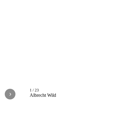
1
/
23
›
Albrecht Wild