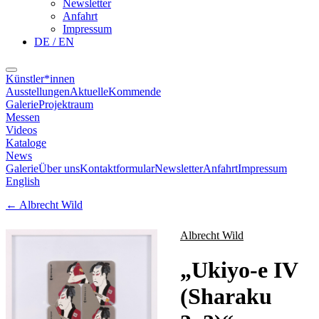
Newsletter
Anfahrt
Impressum
DE / EN
Künstler*innen
Ausstellungen
Aktuelle
Kommende
Galerie
Projektraum
Messen
Videos
Kataloge
News
Galerie
Über uns
Kontaktformular
Newsletter
Anfahrt
Impressum
English
←
Albrecht Wild
Albrecht Wild
„
Ukiyo-e IV
(Sharaku