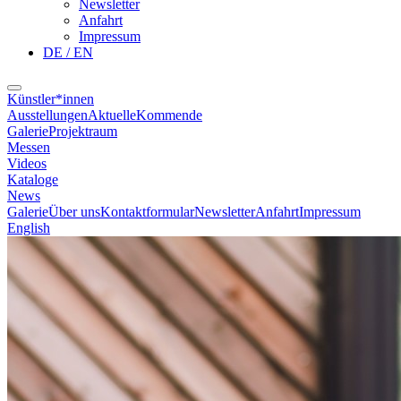
Newsletter
Anfahrt
Impressum
DE / EN
Künstler*innen
Ausstellungen
Aktuelle
Kommende
Galerie
Projektraum
Messen
Videos
Kataloge
News
Galerie
Über uns
Kontaktformular
Newsletter
Anfahrt
Impressum
English