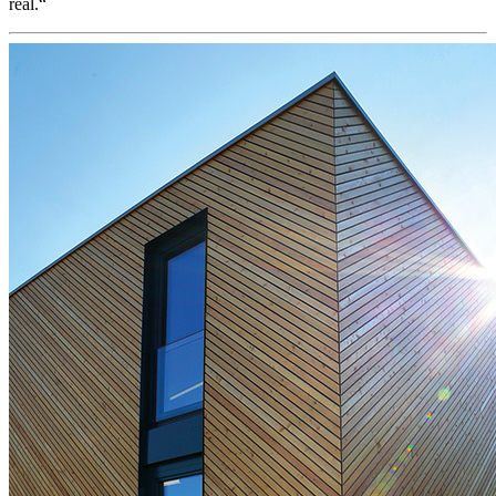
real.“