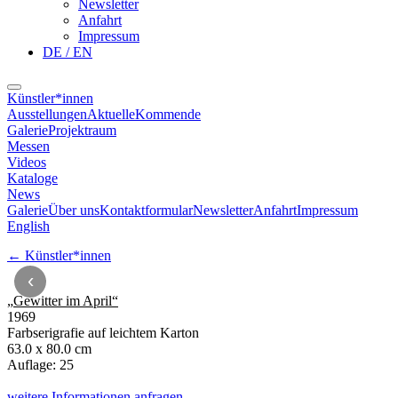
Newsletter
Anfahrt
Impressum
DE / EN
Künstler*innen
Ausstellungen
Aktuelle
Kommende
Galerie
Projektraum
Messen
Videos
Kataloge
News
Galerie
Über uns
Kontaktformular
Newsletter
Anfahrt
Impressum
English
←
Künstler*innen
‹
„
Gewitter im April
“
1969
Farbserigrafie auf leichtem Karton
63.0 x 80.0 cm
Auflage: 25
weitere Informationen anfragen