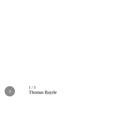
1
/
3
›
Thomas Bayrle