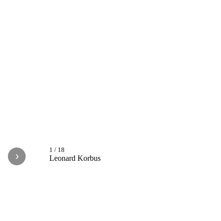
1
/
18
›
Leonard Korbus