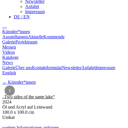
Newsletter
Anfahrt
Impressum
DE / EN
Künstler*innen
Ausstellungen
Aktuelle
Kommende
Galerie
Projektraum
Messen
Videos
Kataloge
News
Galerie
Über uns
Kontaktformular
Newsletter
Anfahrt
Impressum
English
←
Künstler*innen
‹
„
Two sides of the same lake
“
2024
Öl und Acryl auf Leinwand
100.0 x 100.0 cm
Unikat
weitere Informationen anfragen