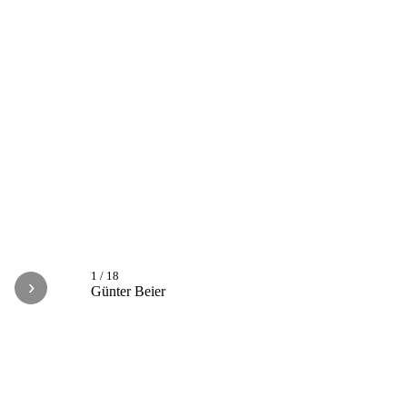
1
/
18
›
Günter Beier