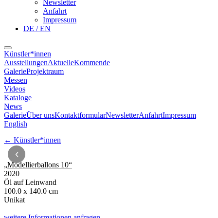
Newsletter
Anfahrt
Impressum
DE / EN
Künstler*innen
Ausstellungen
Aktuelle
Kommende
Galerie
Projektraum
Messen
Videos
Kataloge
News
Galerie
Über uns
Kontaktformular
Newsletter
Anfahrt
Impressum
English
←
Künstler*innen
‹
„
Modellierballons 10
“
2020
Öl auf Leinwand
100.0 x 140.0 cm
Unikat
weitere Informationen anfragen