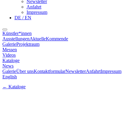
Newsletter
Anfahrt
Impressum
DE / EN
Künstler*innen
Ausstellungen
Aktuelle
Kommende
Galerie
Projektraum
Messen
Videos
Kataloge
News
Galerie
Über uns
Kontaktformular
Newsletter
Anfahrt
Impressum
English
←
Kataloge