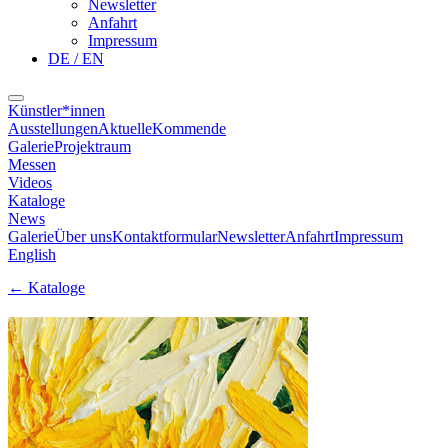
Newsletter
Anfahrt
Impressum
DE / EN
Künstler*innen
Ausstellungen
Aktuelle
Kommende
Galerie
Projektraum
Messen
Videos
Kataloge
News
Galerie
Über uns
Kontaktformular
Newsletter
Anfahrt
Impressum
English
←
Kataloge