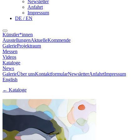
Newsletter
Anfahrt
Impressum
DE / EN
Künstler*innen
Ausstellungen
Aktuelle
Kommende
Galerie
Projektraum
Messen
Videos
Kataloge
News
Galerie
Über uns
Kontaktformular
Newsletter
Anfahrt
Impressum
English
←
Kataloge