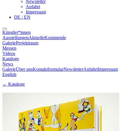
Newsletter
Anfahrt
Impressum
DE / EN
Künstler*innen
Ausstellungen
Aktuelle
Kommende
Galerie
Projektraum
Messen
Videos
Kataloge
News
Galerie
Über uns
Kontaktformular
Newsletter
Anfahrt
Impressum
English
←
Kataloge