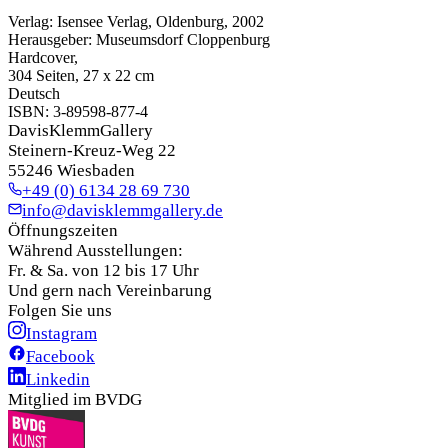
Verlag
:
Isensee Verlag, Oldenburg, 2002
Herausgeber
:
Museumsdorf Cloppenburg
Hardcover
,
304 Seiten, 27 x 22 cm
Deutsch
ISBN:
3-89598-877-4
DavisKlemmGallery
Steinern-Kreuz-Weg 22
55246 Wiesbaden
+49 (0) 6134 28 69 730
info@davisklemmgallery.de
Öffnungszeiten
Während Ausstellungen:
Fr. & Sa. von 12 bis 17 Uhr
Und gern nach Vereinbarung
Folgen Sie uns
Instagram
Facebook
Linkedin
Mitglied im BVDG