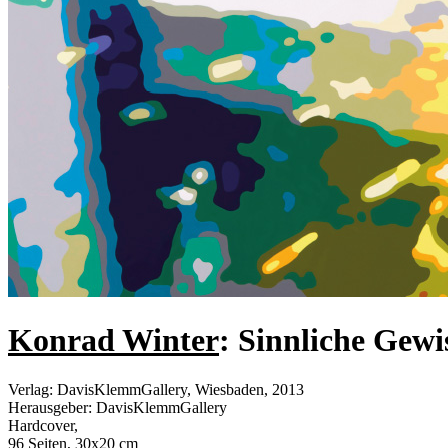
Konrad Winter
: Sinnliche Gewi
Verlag
:
DavisKlemmGallery, Wiesbaden, 2013
Herausgeber
:
DavisKlemmGallery
Hardcover
,
96 Seiten, 30x20 cm