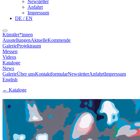
Newsletter
Anfahrt
Impressum
DE / EN
Künstler*innen
Ausstellungen
Aktuelle
Kommende
Galerie
Projektraum
Messen
Videos
Kataloge
News
Galerie
Über uns
Kontaktformular
Newsletter
Anfahrt
Impressum
English
←
Kataloge