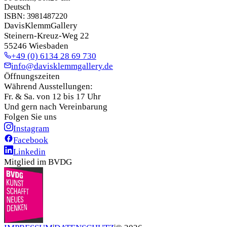
Deutsch
ISBN:
3981487220
DavisKlemmGallery
Steinern-Kreuz-Weg 22
55246 Wiesbaden
+49 (0) 6134 28 69 730
info@davisklemmgallery.de
Öffnungszeiten
Während Ausstellungen:
Fr. & Sa. von 12 bis 17 Uhr
Und gern nach Vereinbarung
Folgen Sie uns
Instagram
Facebook
Linkedin
Mitglied im BVDG