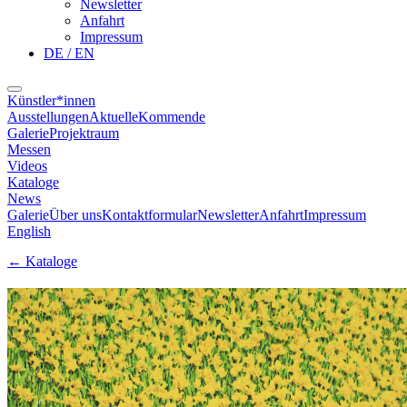
Newsletter
Anfahrt
Impressum
DE / EN
Künstler*innen
Ausstellungen
Aktuelle
Kommende
Galerie
Projektraum
Messen
Videos
Kataloge
News
Galerie
Über uns
Kontaktformular
Newsletter
Anfahrt
Impressum
English
←
Kataloge