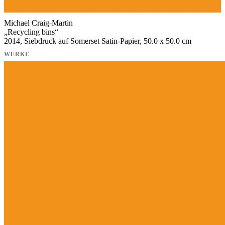
Michael Craig-Martin
„
Recycling bins
“
2014, Siebdruck auf Somerset Satin-Papier, 50.0 x 50.0 cm
WERKE