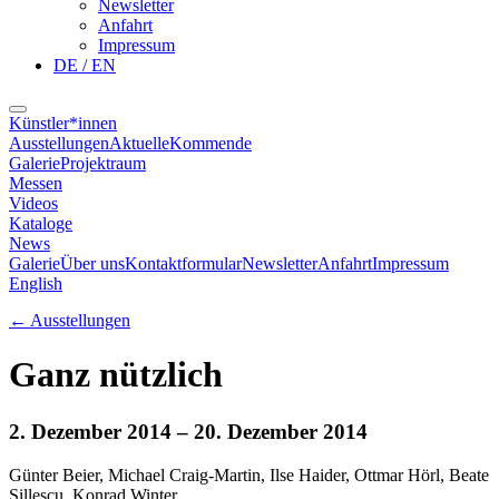
Newsletter
Anfahrt
Impressum
DE / EN
Künstler*innen
Ausstellungen
Aktuelle
Kommende
Galerie
Projektraum
Messen
Videos
Kataloge
News
Galerie
Über uns
Kontaktformular
Newsletter
Anfahrt
Impressum
English
←
Ausstellungen
Ganz nützlich
2. Dezember 2014
– 20. Dezember 2014
Günter Beier, Michael Craig-Martin, Ilse Haider, Ottmar Hörl, Beate
Sillescu, Konrad Winter