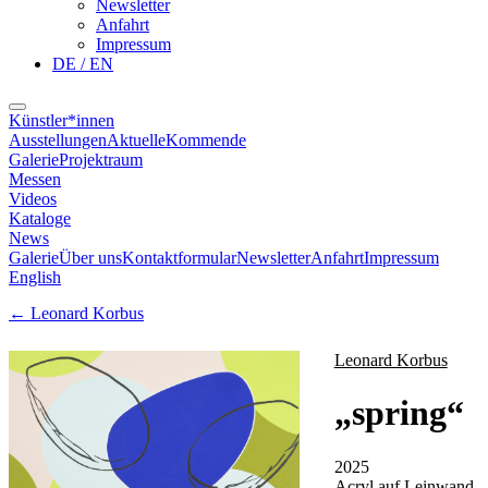
Newsletter
Anfahrt
Impressum
DE / EN
Künstler*innen
Ausstellungen
Aktuelle
Kommende
Galerie
Projektraum
Messen
Videos
Kataloge
News
Galerie
Über uns
Kontaktformular
Newsletter
Anfahrt
Impressum
English
←
Leonard Korbus
Leonard Korbus
„
spring
“
2025
Acryl auf Leinwand