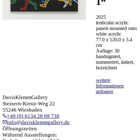
1
“
2025
lenticular acrylic
panels mounted onto
white acrylic
77.0 x 120.0 x 3.4
cm
Auflage: 30
handsigniert,
nummeriert, datiert,
bezeichnet
weitere
Informationen
anfragen
DavisKlemmGallery
Steinern-Kreuz-Weg 22
55246 Wiesbaden
+49 (0) 6134 28 69 730
info@davisklemmgallery.de
Öffnungszeiten
Während Ausstellungen: