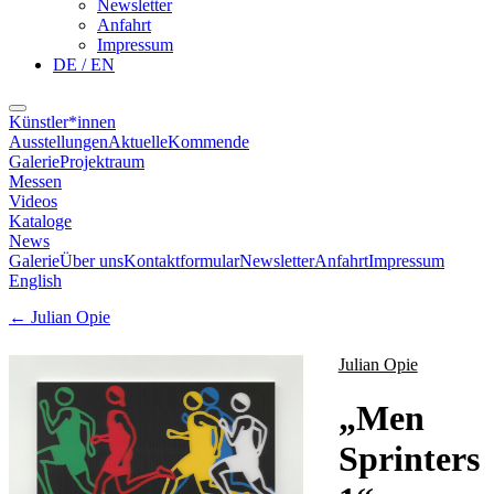
Newsletter
Anfahrt
Impressum
DE / EN
Künstler*innen
Ausstellungen
Aktuelle
Kommende
Galerie
Projektraum
Messen
Videos
Kataloge
News
Galerie
Über uns
Kontaktformular
Newsletter
Anfahrt
Impressum
English
←
Julian Opie
Julian Opie
„
Men
Sprinters