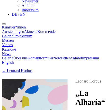
Newsletter
Anfahrt
Impressum
DE / EN
Künstler*innen
Ausstellungen
Aktuelle
Kommende
Galerie
Projektraum
Messen
Videos
Kataloge
News
Galerie
Über uns
Kontaktformular
Newsletter
Anfahrt
Impressum
English
←
Leonard Korbus
Leonard Korbus
„
La
Alharía
“