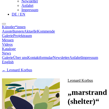
Newsletter
Anfahrt
Impressum
DE / EN
Künstler*innen
Ausstellungen
Aktuelle
Kommende
Galerie
Projektraum
Messen
Videos
Kataloge
News
Galerie
Über uns
Kontaktformular
Newsletter
Anfahrt
Impressum
English
←
Leonard Korbus
Leonard Korbus
„
marstrand
(shelter)
“