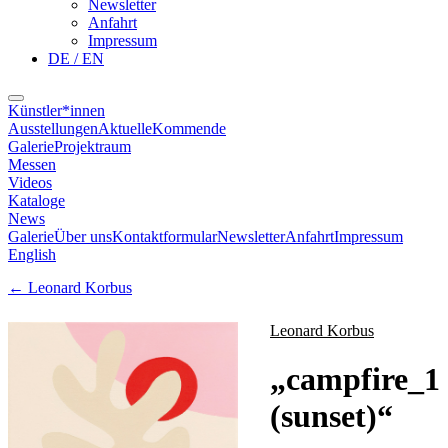
Newsletter
Anfahrt
Impressum
DE / EN
Künstler*innen
Ausstellungen
Aktuelle
Kommende
Galerie
Projektraum
Messen
Videos
Kataloge
News
Galerie
Über uns
Kontaktformular
Newsletter
Anfahrt
Impressum
English
←
Leonard Korbus
Leonard Korbus
„
campfire_1
(sunset)
“