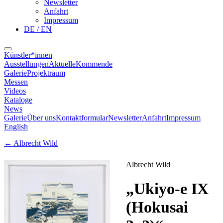
Newsletter
Anfahrt
Impressum
DE / EN
Künstler*innen
Ausstellungen
Aktuelle
Kommende
Galerie
Projektraum
Messen
Videos
Kataloge
News
Galerie
Über uns
Kontaktformular
Newsletter
Anfahrt
Impressum
English
←
Albrecht Wild
Albrecht Wild
„
Ukiyo-e IX
(Hokusai