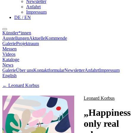
Newsletter
Anfahrt
Impressum
DE / EN
Künstler*innen
Ausstellungen
Aktuelle
Kommende
Galerie
Projektraum
Messen
Videos
Kataloge
News
Galerie
Über uns
Kontaktformular
Newsletter
Anfahrt
Impressum
English
←
Leonard Korbus
Leonard Korbus
„
Happiness
only real