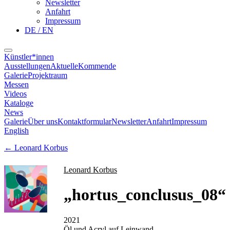
Newsletter
Anfahrt
Impressum
DE / EN
Künstler*innen
Ausstellungen
Aktuelle
Kommende
Galerie
Projektraum
Messen
Videos
Kataloge
News
Galerie
Über uns
Kontaktformular
Newsletter
Anfahrt
Impressum
English
←
Leonard Korbus
Leonard Korbus
„
hortus_conclusus_08
“
2021
Öl und Acryl auf Leinwand