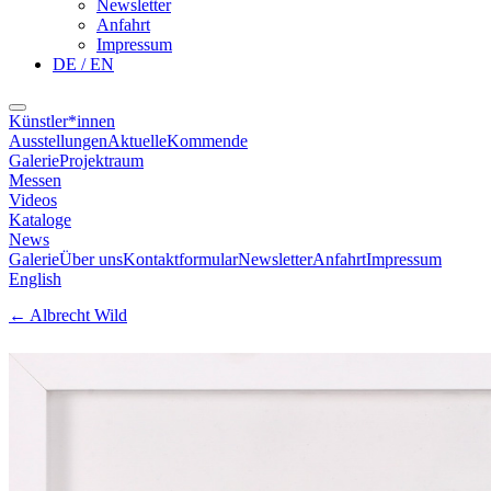
Newsletter
Anfahrt
Impressum
DE / EN
Künstler*innen
Ausstellungen
Aktuelle
Kommende
Galerie
Projektraum
Messen
Videos
Kataloge
News
Galerie
Über uns
Kontaktformular
Newsletter
Anfahrt
Impressum
English
←
Albrecht Wild