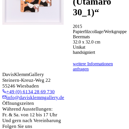
(Utamaro
30_1)
“
2015
Papierfilzcollage/Werkgruppe
Beermats
32.0 x 32.0 cm
Unikat
handsigniert
weitere Informationen
anfragen
DavisKlemmGallery
Steinern-Kreuz-Weg 22
55246 Wiesbaden
+49 (0) 6134 28 69 730
info@davisklemmgallery.de
Öffnungszeiten
Während Ausstellungen:
Fr. & Sa. von 12 bis 17 Uhr
Und gern nach Vereinbarung
Folgen Sie uns