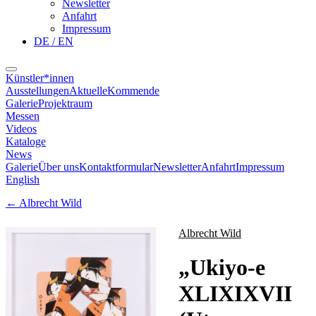
Newsletter
Anfahrt
Impressum
DE / EN
Künstler*innen
Ausstellungen
Aktuelle
Kommende
Galerie
Projektraum
Messen
Videos
Kataloge
News
Galerie
Über uns
Kontaktformular
Newsletter
Anfahrt
Impressum
English
←
Albrecht Wild
Albrecht Wild
„
Ukiyo-e
XLIXIXVII