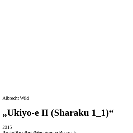
Albrecht Wild
„
Ukiyo-e II (Sharaku 1_1)
“
2015
Papierfilzcollage/Werkgruppe Beermats