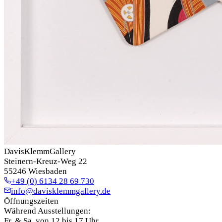
DavisKlemmGallery
Steinern-Kreuz-Weg 22
55246 Wiesbaden
+49 (0) 6134 28 69 730
info@davisklemmgallery.de
Öffnungszeiten
Während Ausstellungen:
Fr. & Sa. von 12 bis 17 Uhr