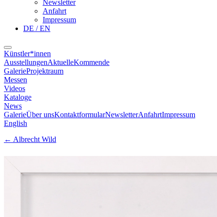
Newsletter
Anfahrt
Impressum
DE / EN
Künstler*innen
Ausstellungen
Aktuelle
Kommende
Galerie
Projektraum
Messen
Videos
Kataloge
News
Galerie
Über uns
Kontaktformular
Newsletter
Anfahrt
Impressum
English
←
Albrecht Wild