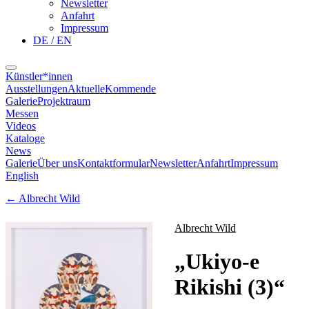
Newsletter
Anfahrt
Impressum
DE / EN
Künstler*innen
Ausstellungen
Aktuelle
Kommende
Galerie
Projektraum
Messen
Videos
Kataloge
News
Galerie
Über uns
Kontaktformular
Newsletter
Anfahrt
Impressum
English
←
Albrecht Wild
Albrecht Wild
„
Ukiyo-e
Rikishi (3)
“