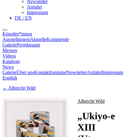
Newsletter
Anfahrt
Impressum
DE / EN
Künstler*innen
Ausstellungen
Aktuelle
Kommende
Galerie
Projektraum
Messen
Videos
Kataloge
News
Galerie
Über uns
Kontaktformular
Newsletter
Anfahrt
Impressum
English
←
Albrecht Wild
Albrecht Wild
„
Ukiyo-e
XIII