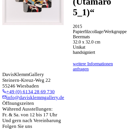
(Utamaro
5_1)
“
2015
Papierfilzcollage/Werkgruppe
Beermats
32.0 x 32.0 cm
Unikat
handsigniert
weitere Informationen
anfragen
DavisKlemmGallery
Steinern-Kreuz-Weg 22
55246 Wiesbaden
+49 (0) 6134 28 69 730
info@davisklemmgallery.de
Öffnungszeiten
Während Ausstellungen:
Fr. & Sa. von 12 bis 17 Uhr
Und gern nach Vereinbarung
Folgen Sie uns