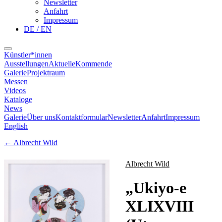
Newsletter
Anfahrt
Impressum
DE / EN
Künstler*innen
Ausstellungen
Aktuelle
Kommende
Galerie
Projektraum
Messen
Videos
Kataloge
News
Galerie
Über uns
Kontaktformular
Newsletter
Anfahrt
Impressum
English
←
Albrecht Wild
Albrecht Wild
„
Ukiyo-e
XLIXVIII