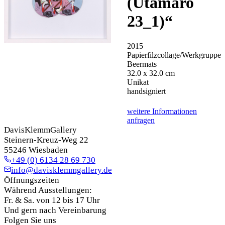
(Utamaro
23_1)
“
2015
Papierfilzcollage/Werkgruppe
Beermats
32.0 x 32.0 cm
Unikat
handsigniert
weitere Informationen
anfragen
DavisKlemmGallery
Steinern-Kreuz-Weg 22
55246 Wiesbaden
+49 (0) 6134 28 69 730
info@davisklemmgallery.de
Öffnungszeiten
Während Ausstellungen:
Fr. & Sa. von 12 bis 17 Uhr
Und gern nach Vereinbarung
Folgen Sie uns