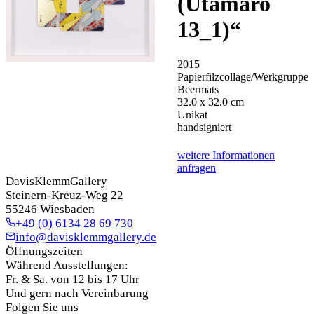
(Utamaro
13_1)
“
2015
Papierfilzcollage/Werkgruppe
Beermats
32.0 x 32.0 cm
Unikat
handsigniert
weitere Informationen
anfragen
DavisKlemmGallery
Steinern-Kreuz-Weg 22
55246 Wiesbaden
+49 (0) 6134 28 69 730
info@davisklemmgallery.de
Öffnungszeiten
Während Ausstellungen:
Fr. & Sa. von 12 bis 17 Uhr
Und gern nach Vereinbarung
Folgen Sie uns