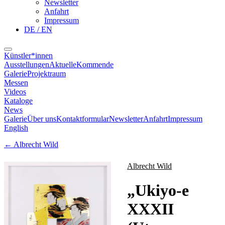
Newsletter
Anfahrt
Impressum
DE / EN
Künstler*innen
Ausstellungen
Aktuelle
Kommende
Galerie
Projektraum
Messen
Videos
Kataloge
News
Galerie
Über uns
Kontaktformular
Newsletter
Anfahrt
Impressum
English
←
Albrecht Wild
Albrecht Wild
„
Ukiyo-e
XXXII