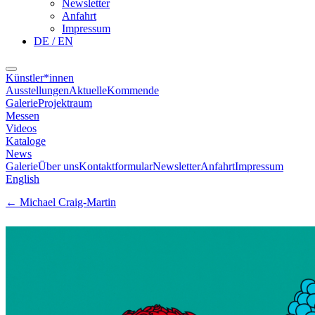
Newsletter
Anfahrt
Impressum
DE / EN
Künstler*innen
Ausstellungen
Aktuelle
Kommende
Galerie
Projektraum
Messen
Videos
Kataloge
News
Galerie
Über uns
Kontaktformular
Newsletter
Anfahrt
Impressum
English
←
Michael Craig-Martin