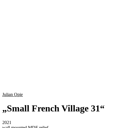
Julian Opie
„
Small French Village 31
“
2021
wall mounted MDF relief