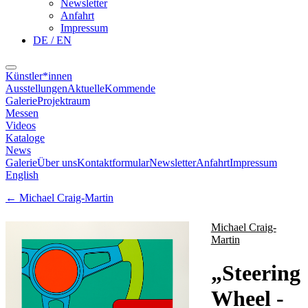
Newsletter
Anfahrt
Impressum
DE / EN
Künstler*innen
Ausstellungen
Aktuelle
Kommende
Galerie
Projektraum
Messen
Videos
Kataloge
News
Galerie
Über uns
Kontaktformular
Newsletter
Anfahrt
Impressum
English
←
Michael Craig-Martin
Michael Craig-
Martin
„
Steering
Wheel -