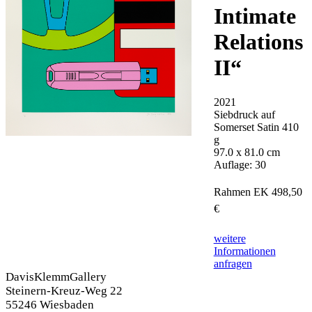
Intimate
Relations
II
“
2021
Siebdruck auf
Somerset Satin 410
g
97.0 x 81.0 cm
Auflage: 30
Rahmen EK 498,50 
€
weitere
Informationen
anfragen
DavisKlemmGallery
Steinern-Kreuz-Weg 22
55246 Wiesbaden