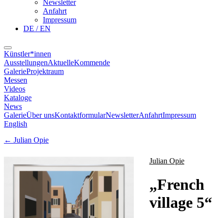
Newsletter
Anfahrt
Impressum
DE / EN
Künstler*innen
Ausstellungen
Aktuelle
Kommende
Galerie
Projektraum
Messen
Videos
Kataloge
News
Galerie
Über uns
Kontaktformular
Newsletter
Anfahrt
Impressum
English
←
Julian Opie
Julian Opie
„
French
village 5
“