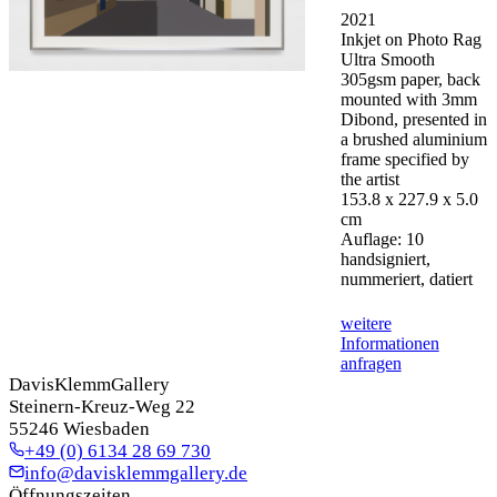
2021
Inkjet on Photo Rag
Ultra Smooth
305gsm paper, back
mounted with 3mm
Dibond, presented in
a brushed aluminium
frame specified by
the artist
153.8 x 227.9 x 5.0
cm
Auflage: 10
handsigniert,
nummeriert, datiert
weitere
Informationen
anfragen
DavisKlemmGallery
Steinern-Kreuz-Weg 22
55246 Wiesbaden
+49 (0) 6134 28 69 730
info@davisklemmgallery.de
Öffnungszeiten