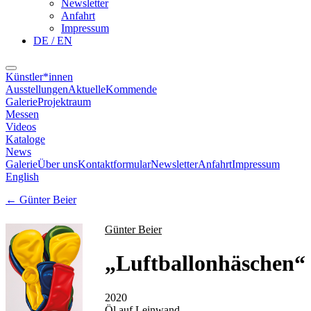
Newsletter
Anfahrt
Impressum
DE / EN
Künstler*innen
Ausstellungen
Aktuelle
Kommende
Galerie
Projektraum
Messen
Videos
Kataloge
News
Galerie
Über uns
Kontaktformular
Newsletter
Anfahrt
Impressum
English
←
Günter Beier
Günter Beier
„
Luftballonhäschen
“
2020
Öl auf Leinwand