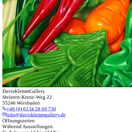
DavisKlemmGallery
Steinern-Kreuz-Weg 22
55246 Wiesbaden
+49 (0) 6134 28 69 730
info@davisklemmgallery.de
Öffnungszeiten
Während Ausstellungen: