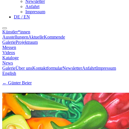
Newsletter
Anfahrt
Impressum
DE / EN
Künstler*innen
Ausstellungen
Aktuelle
Kommende
Galerie
Projektraum
Messen
Videos
Kataloge
News
Galerie
Über uns
Kontaktformular
Newsletter
Anfahrt
Impressum
English
←
Günter Beier