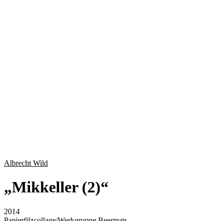
Albrecht Wild
„
Mikkeller (2)
“
2014
Papierfilzcollage/Werkgruppe Beermats