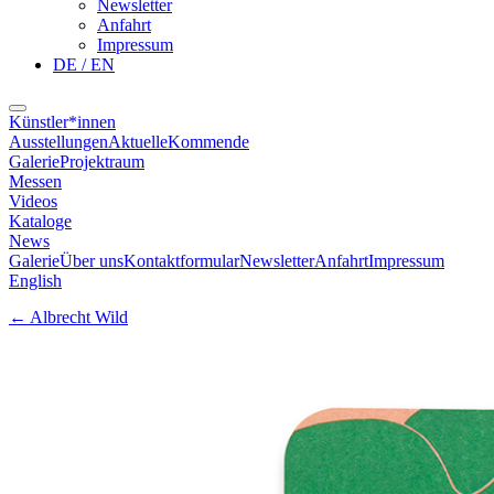
Newsletter
Anfahrt
Impressum
DE / EN
Künstler*innen
Ausstellungen
Aktuelle
Kommende
Galerie
Projektraum
Messen
Videos
Kataloge
News
Galerie
Über uns
Kontaktformular
Newsletter
Anfahrt
Impressum
English
←
Albrecht Wild