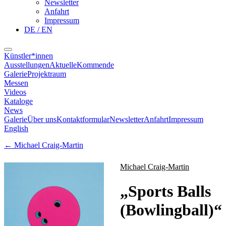
Newsletter
Anfahrt
Impressum
DE / EN
Künstler*innen
Ausstellungen
Aktuelle
Kommende
Galerie
Projektraum
Messen
Videos
Kataloge
News
Galerie
Über uns
Kontaktformular
Newsletter
Anfahrt
Impressum
English
←
Michael Craig-Martin
Michael Craig-Martin
„
Sports Balls
(Bowlingball)
“