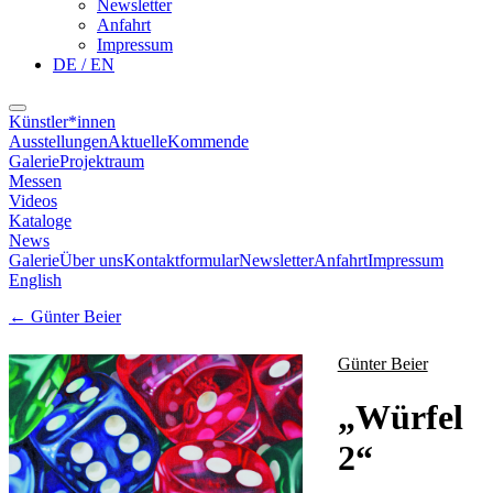
Newsletter
Anfahrt
Impressum
DE / EN
Künstler*innen
Ausstellungen
Aktuelle
Kommende
Galerie
Projektraum
Messen
Videos
Kataloge
News
Galerie
Über uns
Kontaktformular
Newsletter
Anfahrt
Impressum
English
←
Günter Beier
Günter Beier
„
Würfel
2
“