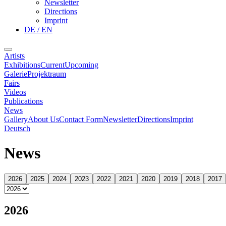
Newsletter
Directions
Imprint
DE / EN
Artists
Exhibitions
Current
Upcoming
Galerie
Projektraum
Fairs
Videos
Publications
News
Gallery
About Us
Contact Form
Newsletter
Directions
Imprint
Deutsch
News
2026
2025
2024
2023
2022
2021
2020
2019
2018
2017
2026