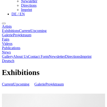
Newsletter
Directions
Imprint
DE / EN
Artists
Exhibitions
Current
Upcoming
Galerie
Projektraum
Fairs
Videos
Publications
News
Gallery
About Us
Contact Form
Newsletter
Directions
Imprint
Deutsch
Exhibitions
Current
Upcoming
Galerie
Projektraum