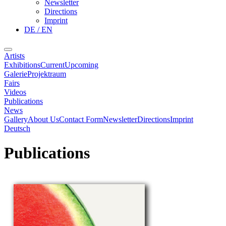
Newsletter
Directions
Imprint
DE / EN
Artists
Exhibitions
Current
Upcoming
Galerie
Projektraum
Fairs
Videos
Publications
News
Gallery
About Us
Contact Form
Newsletter
Directions
Imprint
Deutsch
Publications