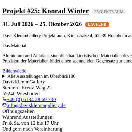
Projekt #25: Konrad Winter
PROJEKTRAUM
31. Juli 2026
– 25. Oktober 2026
LAUFEND
DavisKlemmGallery Projektraum, Kirchstraße 4, 65239 Hochheim 
Das Material
Aluminium und Autolack sind die charakteristischen Materialien des 
Präzision der Materialien bildet einen spannenden Gegensatz zur atm
Bildergalerie
Alle Ausstellungen im Überblick
186
DavisKlemmGallery
Steinern-Kreuz-Weg 22
55246 Wiesbaden
+49 (0) 6134 28 69 730
info@davisklemmgallery.de
Öffnungszeiten
Während Ausstellungen:
Fr. & Sa. von 12 bis 17 Uhr
Und gern nach Vereinbarung