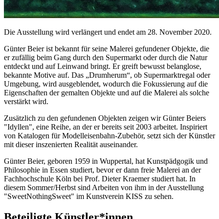
Die Ausstellung wird verlängert und endet am 28. November 2020.
Günter Beier ist bekannt für seine Malerei gefundener Objekte, die
er zufällig beim Gang durch den Supermarkt oder durch die Natur
entdeckt und auf Leinwand bringt. Er greift bewusst belanglose,
bekannte Motive auf. Das „Drumherum“, ob Supermarktregal oder
Umgebung, wird ausgeblendet, wodurch die Fokussierung auf die
Eigenschaften der gemalten Objekte und auf die Malerei als solche
verstärkt wird.
Zusätzlich zu den gefundenen Objekten zeigen wir Günter Beiers
"Idyllen", eine Reihe, an der er bereits seit 2003 arbeitet. Inspiriert
von Katalogen für Modelleisenbahn-Zubehör, setzt sich der Künstler
mit dieser inszenierten Realität auseinander.
Günter Beier, geboren 1959 in Wuppertal, hat Kunstpädgogik und
Philosophie in Essen studiert, bevor er dann freie Malerei an der
Fachhochschule Köln bei Prof. Dieter Kraemer studiert hat. In
diesem Sommer/Herbst sind Arbeiten von ihm in der Ausstellung
"SweetNothingSweet" im Kunstverein KISS zu sehen.
Beteiligte Künstler*innen