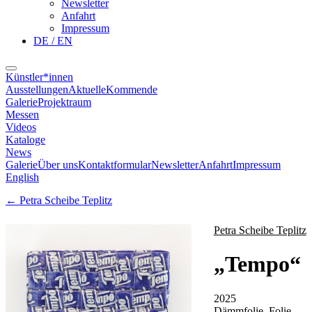
Newsletter
Anfahrt
Impressum
DE / EN
Künstler*innen
Ausstellungen
Aktuelle
Kommende
Galerie
Projektraum
Messen
Videos
Kataloge
News
Galerie
Über uns
Kontaktformular
Newsletter
Anfahrt
Impressum
English
←
Petra Scheibe Teplitz
Petra Scheibe Teplitz
„
Tempo
“
2025
Dämmfolie, Folie