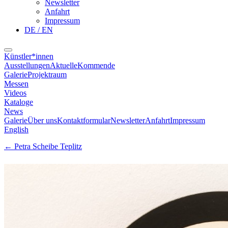
Newsletter
Anfahrt
Impressum
DE / EN
Künstler*innen
Ausstellungen
Aktuelle
Kommende
Galerie
Projektraum
Messen
Videos
Kataloge
News
Galerie
Über uns
Kontaktformular
Newsletter
Anfahrt
Impressum
English
←
Petra Scheibe Teplitz