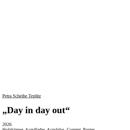
Petra Scheibe Teplitz
„
Day in day out
“
2026
Holzkörper, Acrylfarbe, Acrylglas, Gummi, Papier