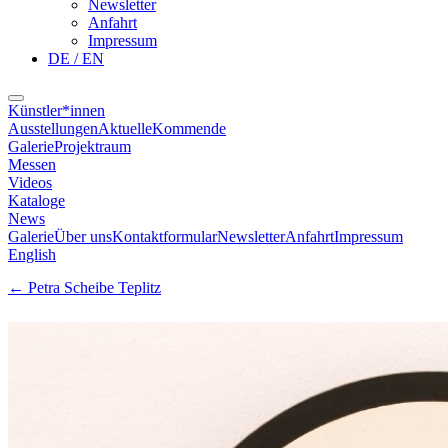
Newsletter
Anfahrt
Impressum
DE / EN
Künstler*innen
Ausstellungen
Aktuelle
Kommende
Galerie
Projektraum
Messen
Videos
Kataloge
News
Galerie
Über uns
Kontaktformular
Newsletter
Anfahrt
Impressum
English
←
Petra Scheibe Teplitz