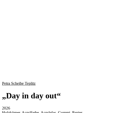
Petra Scheibe Teplitz
„
Day in day out
“
2026
Holzkörper, Acrylfarbe, Acrylglas, Gummi, Papier