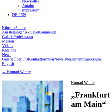
Newsletter
Anfahrt
Impressum
DE / EN
Künstler*innen
Ausstellungen
Aktuelle
Kommende
Galerie
Projektraum
Messen
Videos
Kataloge
News
Galerie
Über uns
Kontaktformular
Newsletter
Anfahrt
Impressum
English
←
Konrad Winter
Konrad Winter
„
Frankfurt
am Main
“